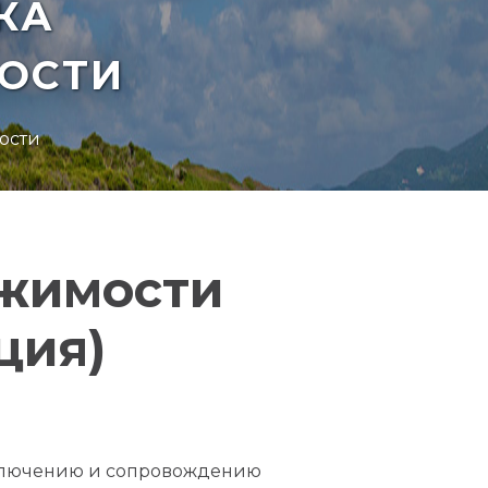
КА
ОСТИ
ости
ижимости
ция)
аключению и сопровождению