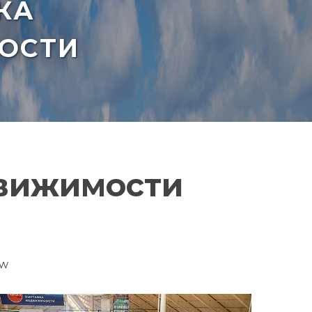
КА
ОСТИ
движимости
ow