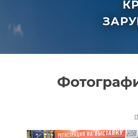
К
ЗАР
Фотографи
П