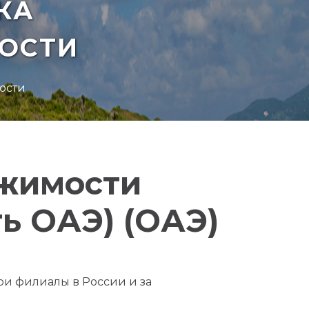
КА
ОСТИ
ости
ижимости
ть ОАЭ) (ОАЭ)
вои филиалы в России и за