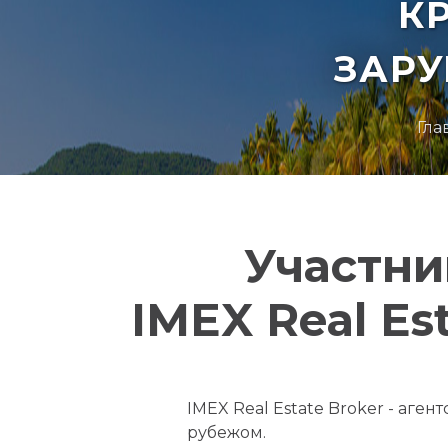
К
ЗАР
Гла
Участни
IMEX Real Es
IMEX Real Estate Broker - аге
рубежом.