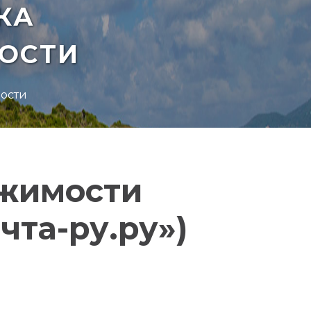
КА
ОСТИ
мости
ижимости
та-ру.ру»)