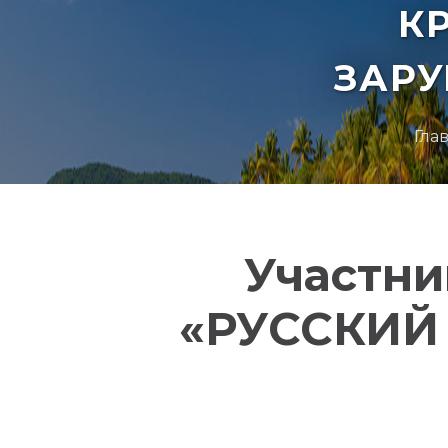
К
ЗАР
Гла
Участни
«РУССКИЙ 