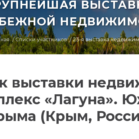
РУПНЕЙШАЯ ВЫСТАВ
УБЕЖНОЙ НЕДВИЖИМ
вная
Списки участников
23-я выставка недвижи
к выставки недв
лекс «Лагуна». 
рыма (Крым, Росси