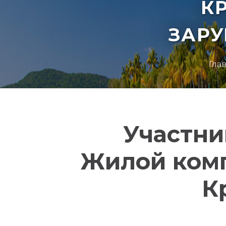
К
ЗАР
Гла
Участни
Жилой комп
К