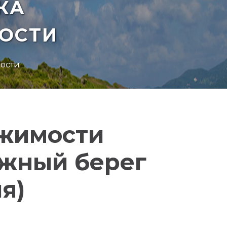
КА
ОСТИ
мости
ижимости
Южный берег
я)