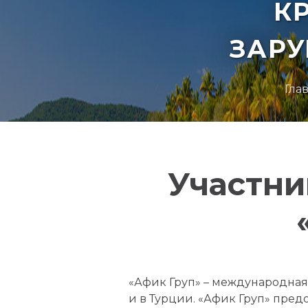
К
ЗАР
Гла
Участни
«Афик Груп» – международная
и в Турции. «Афик Груп» пре