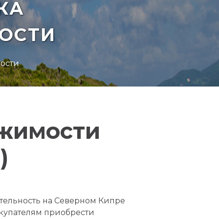
КА
ОСТИ
мости
ижимости
)
тельность на Северном Кипре
окупателям приобрести