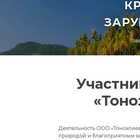
К
ЗАР
Гла
Участни
«Тоно
Деятельность ООО «Тонозлиев
природой и благоприятным к