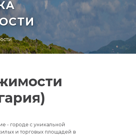
КА
ОСТИ
ости
ижимости
гария)
е - городе с уникальной
илых и торговых площадей в