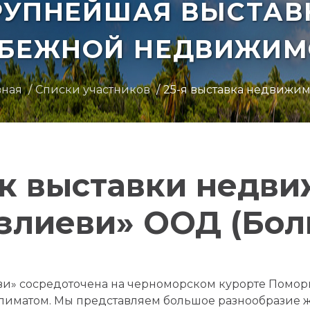
РУПНЕЙШАЯ ВЫСТАВ
УБЕЖНОЙ НЕДВИЖИМ
вная
Списки участников
25-я выставка недвижим
к выставки недв
злиеви» ООД (Бол
и» сосредоточена на черноморском курорте Помори
лиматом. Мы представляем большое разнообразие ж