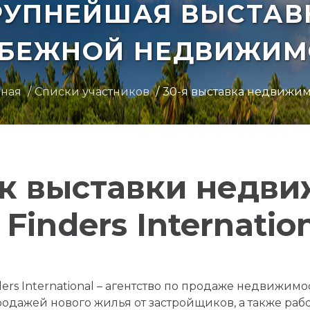
РУПНЕЙШАЯ ВЫСТАВ
УБЕЖНОЙ НЕДВИЖИМ
вная
Списки участников
30-я выставка недвижи
к выставки недв
Finders Internatio
ders International – агентство по продаже недвижимо
одажей нового жилья от застройщиков, а также раб