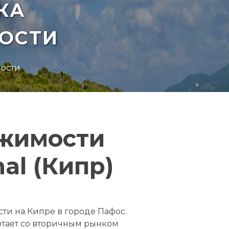
КА
ОСТИ
мости
ижимости
nal (Кипр)
сти на Кипре в городе Пафос.
отает со вторичным рынком