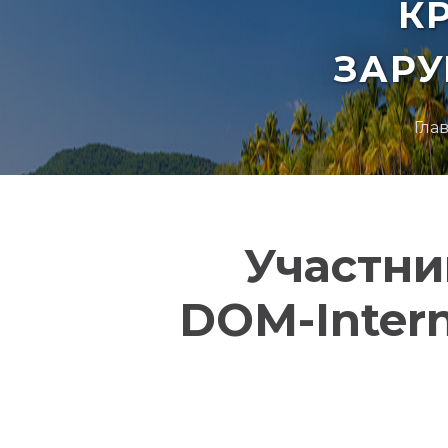
К
ЗАР
Гла
Участни
DOM-Intern