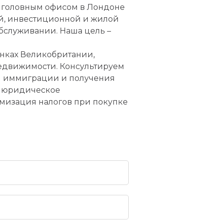
с головным офисом в Лондоне
й, инвестиционной и жилой
бслуживании. Наша цель –
анках Великобритании,
едвижимости. Консультируем
м иммиграции и получения
е юридическое
мизация налогов при покупке