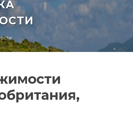
КА
ОСТИ
мости
ижимости
кобритания,