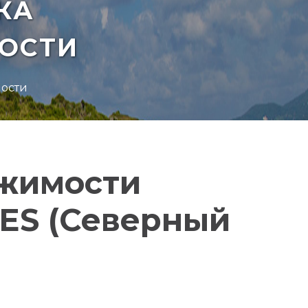
КА
ОСТИ
мости
ижимости
ES (Северный