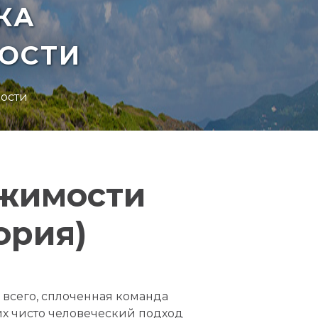
КА
ОСТИ
мости
ижимости
ория)
 всего, сплоченная команда
х чисто человеческий подход