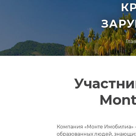
К
ЗАР
Гла
Участни
Mont
Компания «Монте Имобилиа» - 
образованных людей, знающи