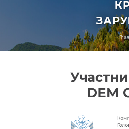
К
ЗАР
Гла
Участни
DEM 
Комп
Голо