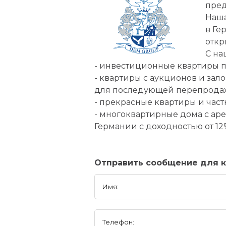
пред
Наша
в Ге
откр
С на
- инвестиционные квартиры по
- квартиры с аукционов и за
для последующей перепрода
- прекрасные квартиры и час
- многоквартирные дома с ар
Германии с доходностью от 12
Отправить сообщение для 
Имя:
Телефон: