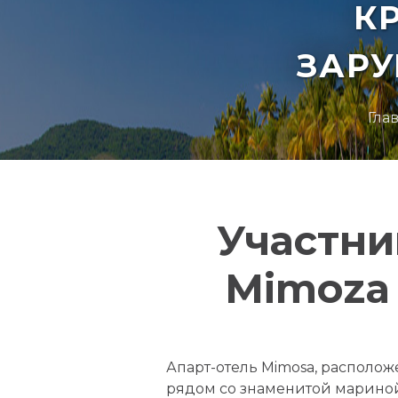
К
ЗАР
Гла
Участни
Mimoza 
Апарт-отель Mimosa, располо
рядом со знаменитой мариной