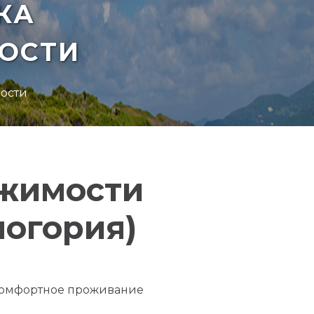
КА
ОСТИ
мости
ижимости
ногория)
 комфортное проживание