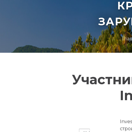
К
ЗАР
Гла
Участни
I
Inve
стро