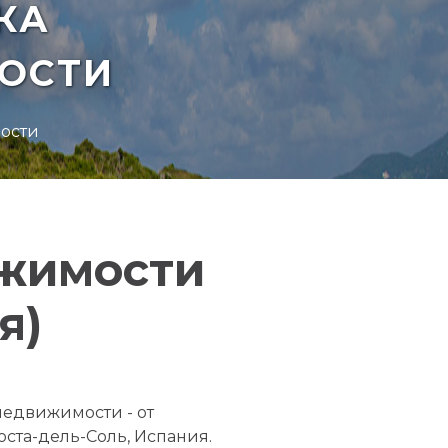
КА
ОСТИ
ости
ижимости
я)
недвижимости - от
оста-дель-Соль, Испания.