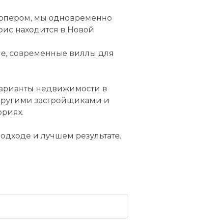
елопером, мы одновременно
фис находится в Новой
ые, современные виллы для
варианты недвижимости в
 другими застройщиками и
ориях.
одходе и лучшем результате.