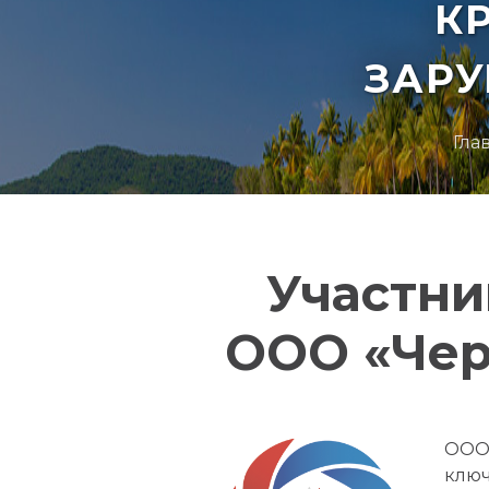
К
ЗАР
Гла
Участни
ООО «Чер
ООО 
ключ