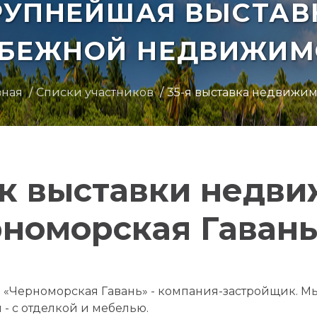
РУПНЕЙШАЯ ВЫСТАВ
УБЕЖНОЙ НЕДВИЖИМ
вная
Списки участников
35-я выставка недвижим
к выставки недв
номорская Гавань»
«Черноморская Гавань» - компания-застройщик. М
 - с отделкой и мебелью.