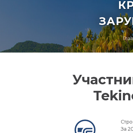
К
ЗАР
Гла
Участни
Tekin
Стро
За 2