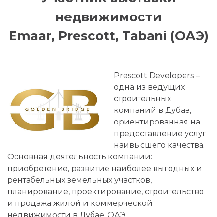
недвижимости
Emaar, Prescott, Tabani (ОАЭ)
Prescott Developers –
одна из ведущих
строительных
компаний в Дубае,
ориентированная на
предоставление услуг
наивысшего качества.
Основная деятельность компании:
приобретение, развитие наиболее выгодных и
рентабельных земельных участков,
планирование, проектирование, строительство
и продажа жилой и коммерческой
недвижимости в Дубае, ОАЭ.