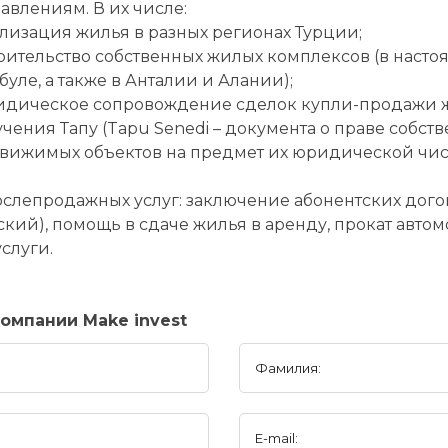
авлениям. В их числе:
ализация жилья в разных регионах Турции;
роительство собственных жилых комплексов (в насто
буле, а также в Анталии и Алании);
идическое сопровождение сделок купли-продажи жил
ения Тапу (Tapu Senedi – документа о праве собст
движимых объектов на предмет их юридической чис
ослепродажных услуг: заключение абонентских дог
кий), помощь в сдаче жилья в аренду, прокат авто
слуги.
омпании Make invest
Фамилия:
E-mail: