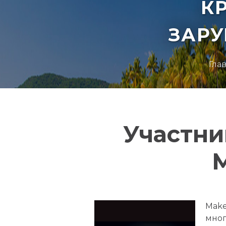
К
ЗАР
Гла
Участни
M
Make
мног