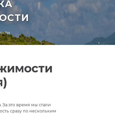
КА
ОСТИ
мости
ижимости
я)
. За это время мы стали
сть сразу по нескольким