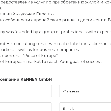
предоставление услуг по приобретению жилой и к
.
альный «кусочек Европы».
 особенности европейского рынка в достижении Ва
as founded by a group of professionals with experien
 is consulting services in real estate transactions in c
 parties as well as for business companies.
r personal “Piece of Europe”.
s of European market to reach Your goals of success.
компании KENNEN GmbH
Фамилия:
E-mail: