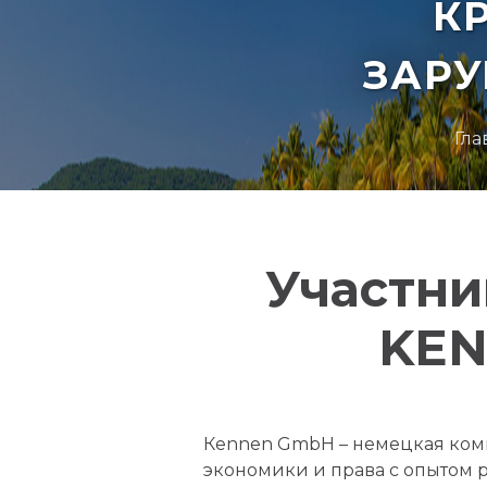
К
ЗАР
Гла
Участни
KEN
Кеnnen GmbH – немецкая комп
экономики и права с опытом р