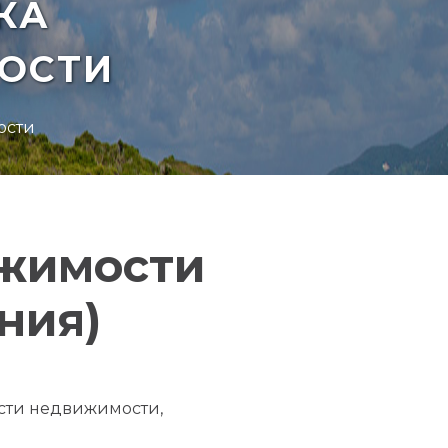
КА
ОСТИ
ости
ижимости
ния)
асти недвижимости,