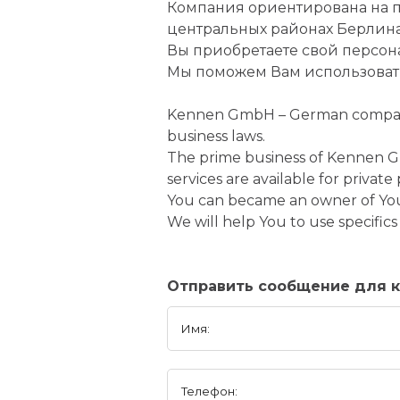
Компания ориентирована на 
центральных районах Берлина
Вы приобретаете свой персон
Мы поможем Вам использовать
Kennen GmbH – German company w
business laws.
The prime business of Kennen GmbH
services are available for private
You can became an owner of You
We will help You to use specific
Отправить сообщение для 
Имя:
Телефон: