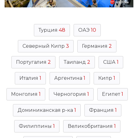
Турция
48
ОАЭ
10
Северный Кипр
3
Германия
2
Португалия
2
Таиланд
2
США
1
Италия
1
Аргентина
1
Кипр
1
Монголия
1
Черногория
1
Египет
1
Доминиканская р-ка
1
Франция
1
Филиппины
1
Великобритания
1